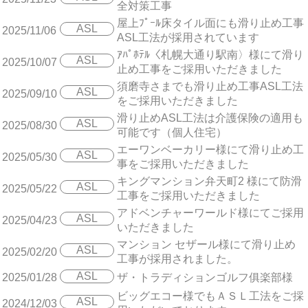
全対策工事
屋上ﾌﾟｰﾙ床タイル面にも滑り止め工事
ASL
2025/11/06
ASL工法が採用されています
ｱﾊﾟﾎﾃﾙ〈札幌大通り駅南〉様にて滑り
ASL
2025/10/07
止め工事をご採用いただきました
須磨寺さまでも滑り止め工事ASL工法
ASL
2025/09/10
をご採用いただきました
滑り止めASL工法は介護保険の適用も
ASL
2025/08/30
可能です（個人住宅）
エーワンベーカリー様にて滑り止め工
ASL
2025/05/30
事をご採用いただきました
キングマンション弁天町2 様にて防滑
ASL
2025/05/22
工事をご採用いただきました
アドベンチャーワールド様にてご採用
ASL
2025/04/23
いただきました
マンション セザール様にて滑り止め
ASL
2025/02/20
工事が採用されました。
ASL
2025/01/28
ザ・トラディションゴルフ俱楽部様
ビッグエコー様でもＡＳＬ工法をご採
ASL
2024/12/03