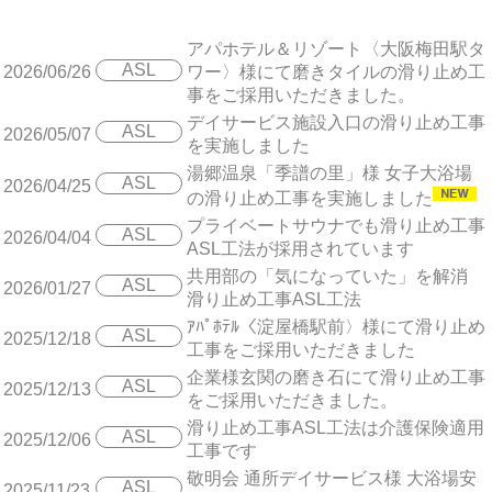
アパホテル＆リゾート〈大阪梅田駅タ
ASL
2026/06/26
ワー〉様にて磨きタイルの滑り止め工
事をご採用いただきました。
デイサービス施設入口の滑り止め工事
ASL
2026/05/07
を実施しました
湯郷温泉「季譜の里」様 女子大浴場
ASL
2026/04/25
の滑り止め工事を実施しました
プライベートサウナでも滑り止め工事
ASL
2026/04/04
ASL工法が採用されています
共用部の「気になっていた」を解消
ASL
2026/01/27
滑り止め工事ASL工法
ｱﾊﾟﾎﾃﾙ〈淀屋橋駅前〉様にて滑り止め
ASL
2025/12/18
工事をご採用いただきました
企業様玄関の磨き石にて滑り止め工事
ASL
2025/12/13
をご採用いただきました。
滑り止め工事ASL工法は介護保険適用
ASL
2025/12/06
工事です
敬明会 通所デイサービス様 大浴場安
ASL
2025/11/23